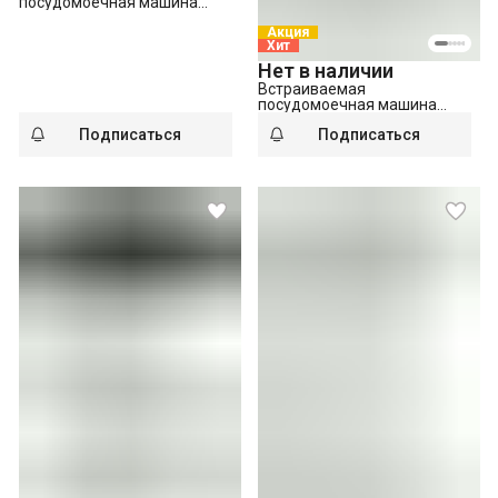
посудомоечная машина
Indesit DI 5C65 AED
Акция
Хит
Нет в наличии
Встраиваемая
посудомоечная машина
Beko BDIS 15961
Подписаться
Подписаться