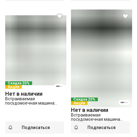
Скидка 20%
Акция
Нет в наличии
Встраиваемая
Скидка 20%
посудомоечная машина
Акция
Beko BDIN15320
Нет в наличии
Встраиваемая
посудомоечная машина
Beko BDIS 25961
Подписаться
Подписаться