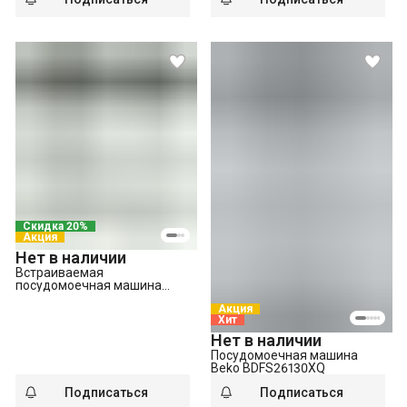
Скидка 20%
Акция
Нет в наличии
Встраиваемая
посудомоечная машина
Indesit DI 4C68 AE
Акция
Хит
Нет в наличии
Посудомоечная машина
Beko BDFS26130XQ
Подписаться
Подписаться