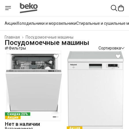
Акции
Холодильники и морозильники
Стиральные и сушильные 
Главная
›
Посудомоечные машины
Посудомоечные машины
Фильтры
Сортировка
Скидка 20%
Акция
Нет в наличии
Акция
Встраиваемая