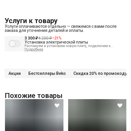
Услуги к товару
Услуги оплачиваются отдельно — свяжемся с вами после
заказа для уточнения деталей и оплаты.
3 300 ₽
4 200 ₽
−
21
%
Установка электрической плиты
Распакуем и установим новую плиту, подключим к
электрике.
Подробнее
В стоимость входит:
Распаковка и визуальный осмотр
Краткая консультация по вопросам эксплуатации
Подключение уже имеющегося силового кабеля с вилкой
Акции
Бестселлеры Beko
Скидка 20% по промокоду
Проверка работоспособности
Демонстрация работы техники
Выезд мастера в административных пределах города (МСК
Похожие товары
до МКАД, СПБ до КАД)
Выставление по уровню
Подключение к готовым точкам электросети
Проверка исправности и готовности подключения
электросети
Что не входит в стоимость?