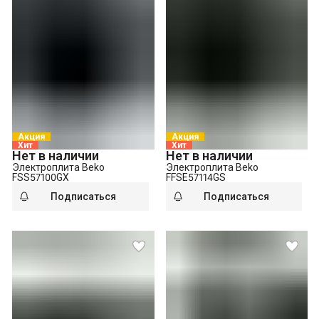
Выезд мастера за административные пределы города
(МСК за МКАД, СПБ за КАД)
Утилизация техники
Демонтаж электрической плиты
Акция
Акция
Хит
Хит
Нет в наличии
Нет в наличии
Электроплита Beko
Электроплита Beko
FSS57100GX
FFSE57114GS
Подписаться
Подписаться