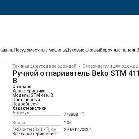
машины
Посудомоечные машины
Духовые шкафы
Варочные панели
Техника для ухода за одеждой
›
Отпариватели для одежды
Главная
›
Техника для дома
›
Ручной отпариватель Beko STM 41
B
О товаре
Характеристики:
Модель: STM 4116 B
Цвет: черный
Мощность: 1400-1600 Вт
Подробнее
Напряжение/Частота: 220-240В/~50-60Гц В/Гц
Характеристики
Длина шнура (Питание): 2.5 м
Артикул
778808
Подошва (материал): керамика
Индикация: LCD-дисплей
Вес, кг
1.05
Режим "ЭКО": да
Габариты (ВxШxГ), см
29.6x12.7x12.4
Насосная система: да
Все характеристики
Сухая глажка: нет
Паровая глажка: да