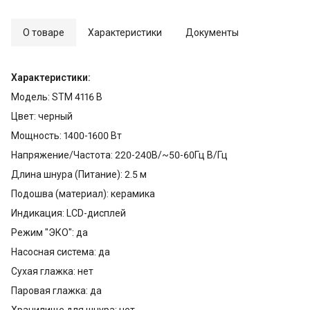
О товаре
Характеристики
Документы
Характеристики:
Модель: STM 4116 B
Цвет: черный
Мощность: 1400-1600 Вт
Напряжение/Частота: 220-240В/~50-60Гц В/Гц
Длина шнура (Питание): 2.5 м
Подошва (материал): керамика
Индикация: LCD-дисплей
Режим "ЭКО": да
Насосная система: да
Сухая глажка: нет
Паровая глажка: да
Хранилище для шнура: нет