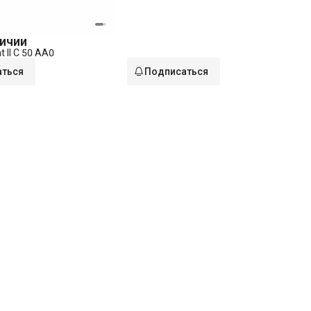
личии
t II C 50 AA0
аться
Подписаться