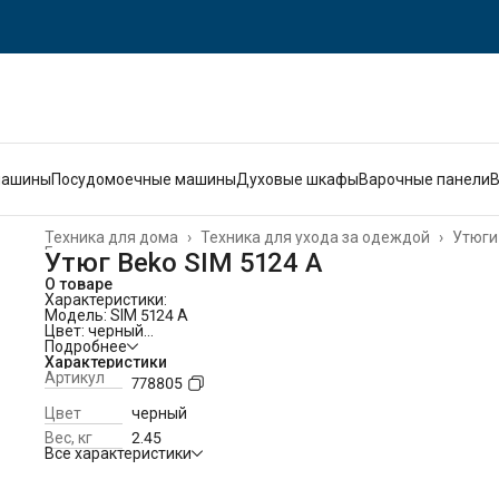
машины
Посудомоечные машины
Духовые шкафы
Варочные панели
Техника для дома
›
Техника для ухода за одеждой
›
Утюги
Главная
›
Утюг Beko SIM 5124 A
О товаре
Характеристики:
Модель: SIM 5124 A
Цвет: черный
Мощность: 2020-2400 Вт
Подробнее
Напряжение/Частота: 220-240/~50-60 В/Гц
Характеристики
Длина шнура (питание): 2.5 м
Артикул
778805
Тип вилки: евро
Подошва (материал): керамика
Цвет
черный
Выключатель питания: кнопка
Вес, кг
2.45
Управления температурой: механическое
Все характеристики
Индикация: да
Сухая глажка: да
Паровая глажка: да