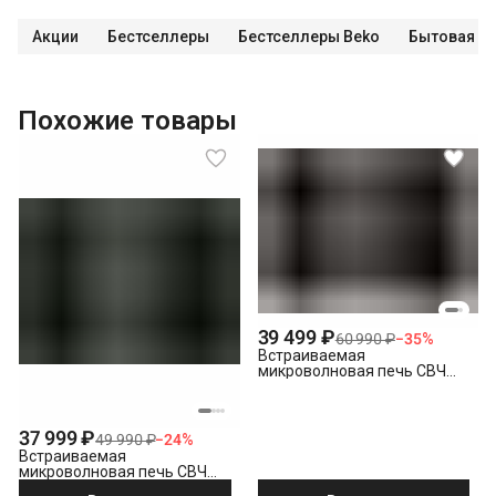
Акции
Бестселлеры
Бестселлеры Beko
Бытовая те
Похожие товары
39 499 ₽
60 990 ₽
−
35
%
Встраиваемая
микроволновая печь СВЧ
Grundig GMI11311X
37 999 ₽
49 990 ₽
−
24
%
Встраиваемая
микроволновая печь СВЧ
Grundig GMI 12312 B