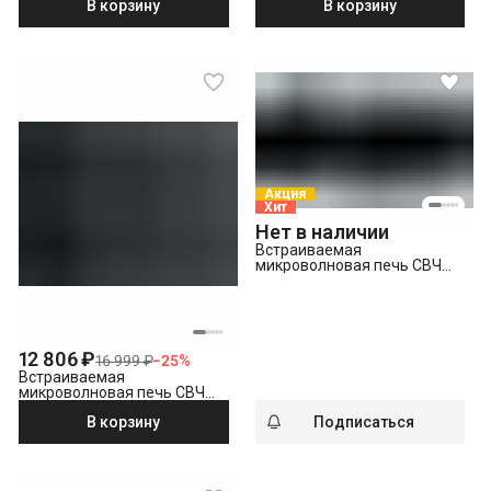
В корзину
В корзину
Акция
Хит
Нет в наличии
Встраиваемая
микроволновая печь СВЧ
Hotpoint MF20G IX HA,
нержавеющая сталь
12 806 ₽
16 999 ₽
−
25
%
Встраиваемая
микроволновая печь СВЧ
Beko BMOB 20102 CB черный
В корзину
Подписаться