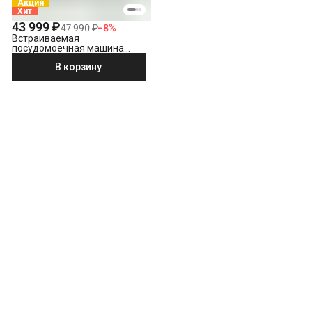
Акция
Хит
43 999 ₽
47 990 ₽
−
8
%
Встраиваемая
посудомоечная машина
Indesit DI 5C59
В корзину