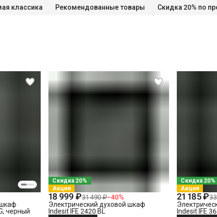
мая классика
Рекомендованные товары
Скидка 20% по п
СПБ до КАД)
СПБ за КАД)
Скидка 20%
Скидка 20%
Акция
Акция
18 999 ₽
21 185 ₽
31 490 ₽
−
40
%
33
 шкаф
Электрический духовой шкаф
Электричес
LG, черный
Indesit IFE 2420 BL
Indesit IFE 3