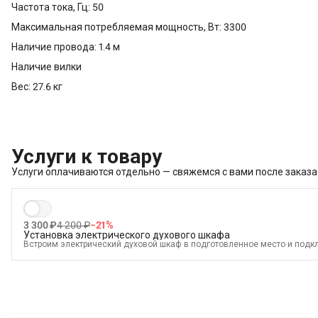
Частота тока, Гц: 50
Максимальная потребляемая мощность, Вт: 3300
Наличие провода: 1.4 м
Наличие вилки
Вес: 27.6 кг
Услуги к товару
Услуги оплачиваются отдельно — свяжемся с вами после заказа
3 300 ₽
4 200 ₽
−
21
%
Установка электрического духового шкафа
Встроим электрический духовой шкаф в подготовленное место и подкл
В стоимость входит:
Распаковка и визуальный осмотр
Краткая консультация по вопросам эксплуатации
Подключение уже имеющегося силового кабеля с вилкой
Проверка работоспособности