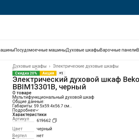
машины
Посудомоечные машины
Духовые шкафы
Варочные панели
Духовые шкафы
›
Электрические духовые шкафы
Главная
›
Встраиваемая техника
›
Скидка 20%
Акция
+1
Электрический духовой шкаф Bek
BBIM13301B, черный
О товаре
Мультифункциональный духовой шкаф
Общие данные:
Габариты: 59.5х59.4х56.7 см
Габариты ниши для встраивания: 59х56х55 см
Подробнее
Объем: 72 л
Характеристики
Гриль: есть
Артикул
619662
Конвекция: есть
Таймер: есть
Цвет
черный
Подсветка: одноуровневая
Вертел
нет
Самоочистка: традиционная