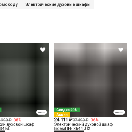
ромокоду
Электрические духовые шкафы
Скидка 20%
Акция
24 111 ₽
 990 ₽
−
38
%
37 490 ₽
−
36
%
кий духовой шкаф
Электрический духовой шкаф
634 BL
Indesit IFE 3644 J IX