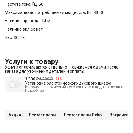
Частота тока, Гц: 50
Максимальная потребляемая мощность, Вт: 3300
Наличие провода: 1.4 м
Наличие вилки: нет
Вес: 30,5 кг
Услуги к товару
Услуги оплачиваются отдельно — свяжемся с вами после
заказа для уточнения деталей и оплаты.
3 300 ₽
4 200 ₽
−
21
%
Установка электрического духового шкафа
Встроим электрический духовой шкаф в подготовленное
место и подключим к электрике.
Подробнее
В стоимость входит:
Распаковка и визуальный осмотр
Краткая консультация по вопросам эксплуатации
Подключение уже имеющегося силового кабеля с вилкой
Акции
Бестселлеры
Бестселлеры Beko
Встраивае
Проверка работоспособности
Демонстрация работы техники