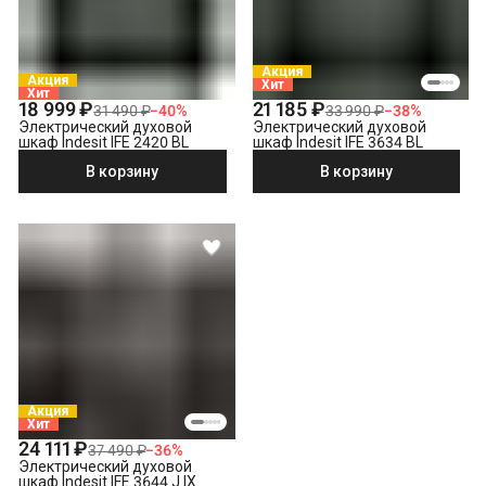
Акция
Акция
Хит
Хит
18 999 ₽
21 185 ₽
31 490 ₽
−
40
%
33 990 ₽
−
38
%
Электрический духовой
Электрический духовой
шкаф Indesit IFE 2420 BL
шкаф Indesit IFE 3634 BL
В корзину
В корзину
Акция
Хит
24 111 ₽
37 490 ₽
−
36
%
Электрический духовой
шкаф Indesit IFE 3644 J IX