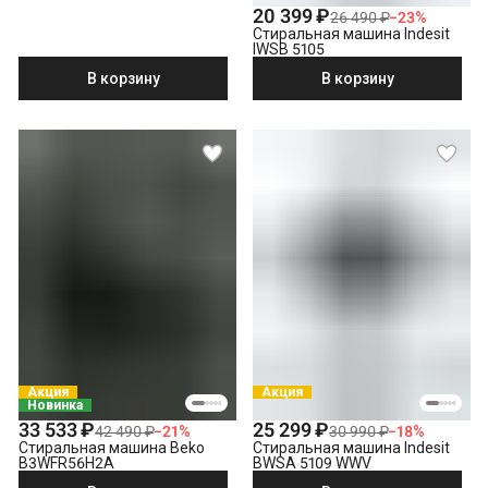
20 399 ₽
26 490 ₽
−
23
%
Стиральная машина Indesit
IWSB 5105
В корзину
В корзину
Акция
Акция
Новинка
33 533 ₽
25 299 ₽
42 490 ₽
−
21
%
30 990 ₽
−
18
%
Стиральная машина Beko
Стиральная машина Indesit
B3WFR56H2A
BWSA 5109 WWV